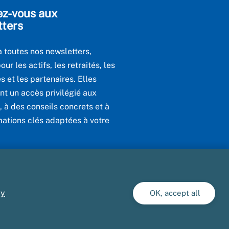
ez-vous aux
tters
 toutes nos newsletters,
ur les actifs, les retraités, les
s et les partenaires. Elles
nt un accès privilégié aux
, à des conseils concrets et à
mations clés adaptées à votre
utes nos newsletters
cy
OK, accept all
hés publics
Gestion des cookies