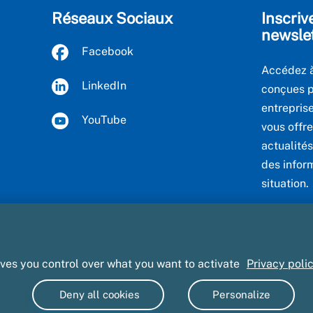
Réseaux Sociaux
Inscriv
newsle
Facebook
Accédez à
LinkedIn
conçues po
entreprise
YouTube
vous offre
actualités
des infor
situation.
Voir to
ives you control over what you want to activate
Privacy poli
Deny all cookies
Personalize
t CGU
Informatique et libertés
Accessibilité : non conforme
Marc